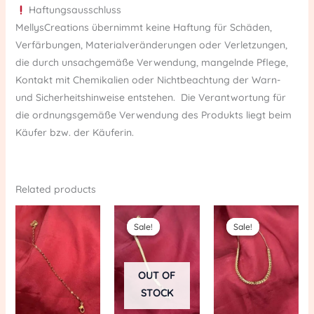
Haftungsausschluss
MellysCreations übernimmt keine Haftung für Schäden,
Verfärbungen, Materialveränderungen oder Verletzungen,
die durch unsachgemäße Verwendung, mangelnde Pflege,
Kontakt mit Chemikalien oder Nichtbeachtung der Warn-
und Sicherheitshinweise entstehen. Die Verantwortung für
die ordnungsgemäße Verwendung des Produkts liegt beim
Käufer bzw. der Käuferin.
Related products
Original
Current
Original
Current
price
price
price
price
Sale!
Sale!
Sale!
Sale!
was:
is:
was:
is:
€ 17,90.
€ 12,90.
€ 17,90.
€ 12,90.
OUT OF
STOCK