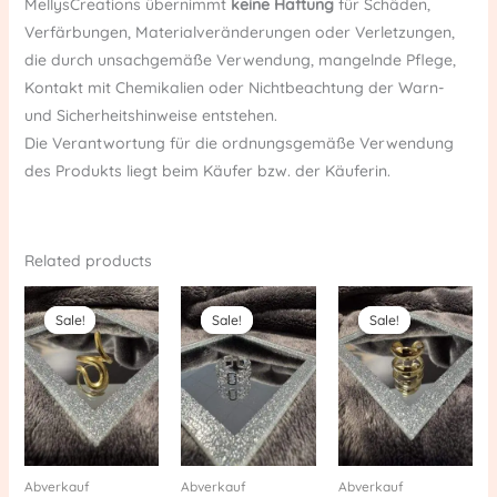
MellysCreations übernimmt
keine Haftung
für Schäden,
Verfärbungen, Materialveränderungen oder Verletzungen,
die durch unsachgemäße Verwendung, mangelnde Pflege,
Kontakt mit Chemikalien oder Nichtbeachtung der Warn-
und Sicherheitshinweise entstehen.
Die Verantwortung für die ordnungsgemäße Verwendung
des Produkts liegt beim Käufer bzw. der Käuferin.
Related products
Original
Current
Original
Current
Original
Current
price
price
price
price
price
price
Sale!
Sale!
Sale!
Sale!
Sale!
Sale!
was:
is:
was:
is:
was:
is:
€ 14,90.
€ 10,00.
€ 14,90.
€ 10,00.
€ 17,90.
€ 14,00.
Abverkauf
Abverkauf
Abverkauf