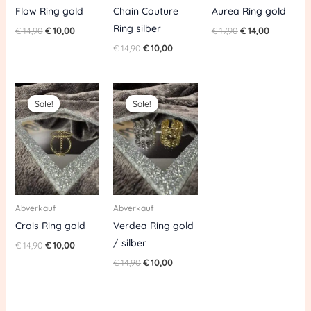
Flow Ring gold
Chain Couture
Aurea Ring gold
Ring silber
€
14,90
€
10,00
€
17,90
€
14,00
€
14,90
€
10,00
Original
Current
Original
Current
price
price
price
price
Sale!
Sale!
Sale!
Sale!
was:
is:
was:
is:
€ 14,90.
€ 10,00.
€ 14,90.
€ 10,00.
Abverkauf
Abverkauf
Crois Ring gold
Verdea Ring gold
/ silber
€
14,90
€
10,00
€
14,90
€
10,00