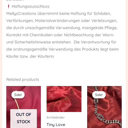
Haftungsausschluss
MellysCreations übernimmt keine Haftung für Schäden,
Verfärbungen, Materialveränderungen oder Verletzungen,
die durch unsachgemäße Verwendung, mangelnde Pflege,
Kontakt mit Chemikalien oder Nichtbeachtung der Warn-
und Sicherheitshinweise entstehen. Die Verantwortung für
die ordnungsgemäße Verwendung des Produkts liegt beim
Käufer bzw. der Käuferin.
Related products
Original
Current
Original
Current
price
price
price
price
Sale!
Sale!
Sale!
Sale!
was:
is:
was:
is:
€ 17,90.
€ 12,90.
€ 17,90.
€ 12,90.
OUT OF
Armbänder
STOCK
Tiny Love