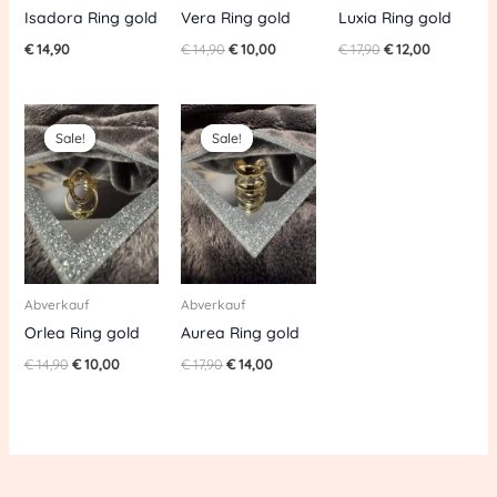
Isadora Ring gold
Vera Ring gold
Luxia Ring gold
€
14,90
€
14,90
€
10,00
€
17,90
€
12,00
Original
Current
Original
Current
price
price
price
price
Sale!
Sale!
Sale!
Sale!
was:
is:
was:
is:
€ 14,90.
€ 10,00.
€ 17,90.
€ 14,00.
Abverkauf
Abverkauf
Orlea Ring gold
Aurea Ring gold
€
14,90
€
10,00
€
17,90
€
14,00