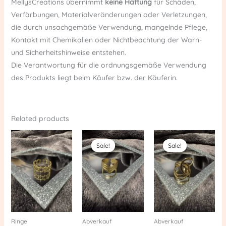
MellysCreations übernimmt
keine Haftung
für Schäden,
Verfärbungen, Materialveränderungen oder Verletzungen,
die durch unsachgemäße Verwendung, mangelnde Pflege,
Kontakt mit Chemikalien oder Nichtbeachtung der Warn-
und Sicherheitshinweise entstehen.
Die Verantwortung für die ordnungsgemäße Verwendung
des Produkts liegt beim Käufer bzw. der Käuferin.
Related products
Original
Current
Original
Current
price
price
price
price
Sale!
Sale!
Sale!
Sale!
was:
is:
was:
is:
€ 14,90.
€ 10,00.
€ 17,90.
€ 12,00.
Ringe
Abverkauf
Abverkauf