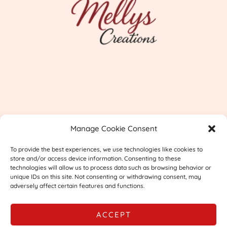
Imprint
Manage Cookie Consent
Shipping & Returns
To provide the best experiences, we use technologies like cookies to
Privacy
store and/or access device information. Consenting to these
technologies will allow us to process data such as browsing behavior or
unique IDs on this site. Not consenting or withdrawing consent, may
adversely affect certain features and functions.
ACCEPT
© 2026 Mellys Creations