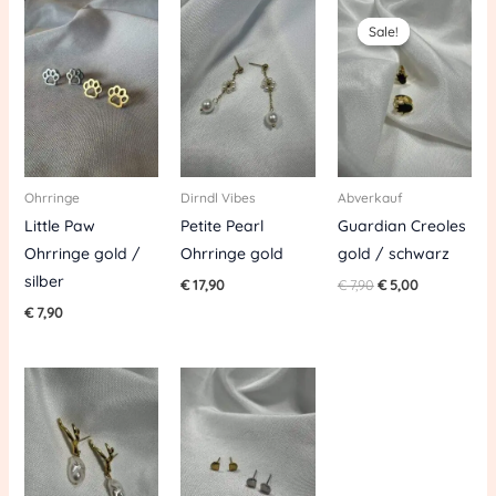
Original
Current
price
price
Sale!
Sale!
was:
is:
€ 7,90.
€ 5,00.
Ohrringe
Dirndl Vibes
Abverkauf
Little Paw
Petite Pearl
Guardian Creoles
Ohrringe gold /
Ohrringe gold
gold / schwarz
silber
€
17,90
€
7,90
€
5,00
€
7,90