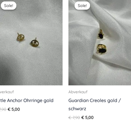
price
price
price
price
Sale!
Sale!
Sale!
Sale!
was:
is:
was:
is:
€ 7,90.
€ 5,00.
€ 7,90.
€ 5,00.
verkauf
Abverkauf
ttle Anchor Ohrringe gold
Guardian Creoles gold /
schwarz
,90
€
5,00
€
7,90
€
5,00