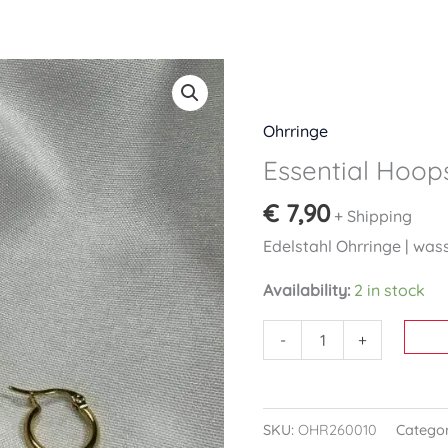
Essential
Hoops
gold
Ohrringe
quantity
Essential Hoop
€
7,90
+ Shipping
Edelstahl Ohrringe | wass
Availability:
2 in stock
-
+
SKU:
OHR260010
Catego