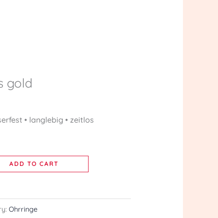
s gold
erfest • langlebig • zeitlos
ADD TO CART
ry:
Ohrringe