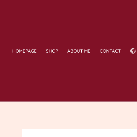
Skip
to
content
HOMEPAGE
SHOP
ABOUT ME
CONTACT