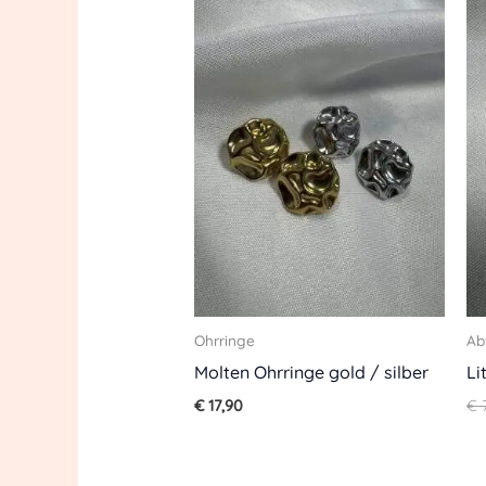
Ohrringe
Ab
Molten Ohrringe gold / silber
Li
€
17,90
€
7