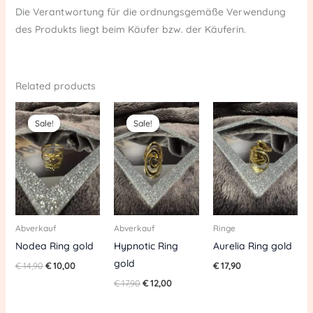
Die Verantwortung für die ordnungsgemäße Verwendung
des Produkts liegt beim Käufer bzw. der Käuferin.
Related products
Original
Current
Original
Current
price
price
price
price
Sale!
Sale!
Sale!
Sale!
was:
is:
was:
is:
€ 14,90.
€ 10,00.
€ 17,90.
€ 12,00.
Abverkauf
Abverkauf
Ringe
Nodea Ring gold
Hypnotic Ring
Aurelia Ring gold
gold
€
14,90
€
10,00
€
17,90
€
17,90
€
12,00