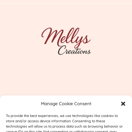
Imprint
Manage Cookie Consent
Shipping & Returns
To provide the best experiences, we use technologies like cookies to
Privacy
store and/or access device information. Consenting to these
technologies will allow us to process data such as browsing behavior or
unique IDs on this site. Not consenting or withdrawing consent, may