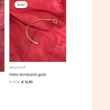
price
price
Sale!
Sale!
was:
is:
€ 17,90.
€ 12,90.
Abverkauf
Helix Armband gold
€
17,90
€
12,90