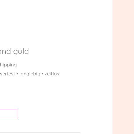
rrent
ice
12,90.
nd gold
Shipping
rfest • langlebig • zeitlos