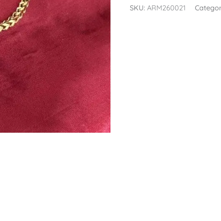
SKU:
ARM260021
Categor