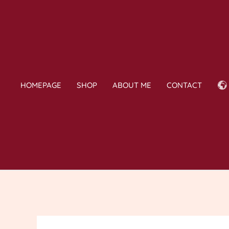
Skip
to
content
HOMEPAGE
SHOP
ABOUT ME
CONTACT