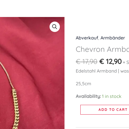
Original
Cu
Chevron
price
pr
Armband
was:
is:
gold
Abverkauf
,
Armbänder
€ 17,90.
€ 
quantity
Chevron Armba
€
17,90
€
12,90
+ 
Edelstahl Armband | wasse
25,5cm
Availability:
1 in stock
ADD TO CART