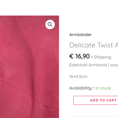
Delicate
Twist
Armband
Armbänder
gold
Delicate Twist
quantity
€
16,90
+ Shipping
Edelstahl Armband | wasse
16+4,5cm
Availability:
1 in stock
ADD TO CART