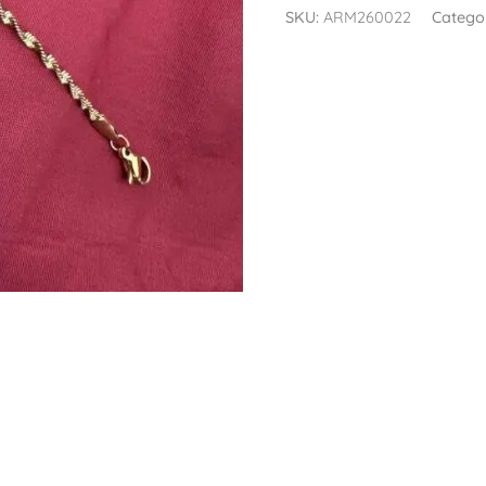
SKU:
ARM260022
Catego