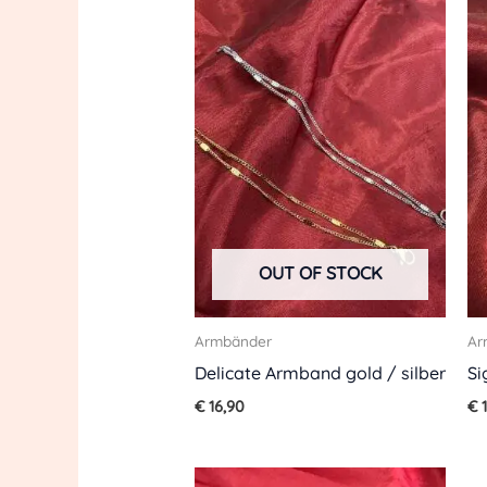
OUT OF STOCK
Armbänder
Ar
Delicate Armband gold / silber
Si
€
16,90
€
1
Original
Current