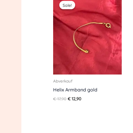
price
price
Sale!
Sale!
was:
is:
€ 17,90.
€ 12,90.
Abverkauf
Helix Armband gold
€
17,90
€
12,90