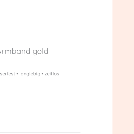
 Armband gold
rfest • langlebig • zeitlos