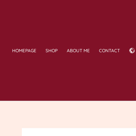
Skip
to
content
HOMEPAGE
SHOP
ABOUT ME
CONTACT