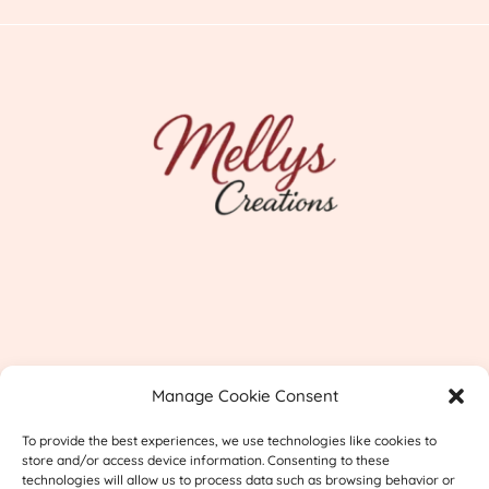
Imprint
Manage Cookie Consent
Shipping & Returns
To provide the best experiences, we use technologies like cookies to
Privacy
store and/or access device information. Consenting to these
technologies will allow us to process data such as browsing behavior or