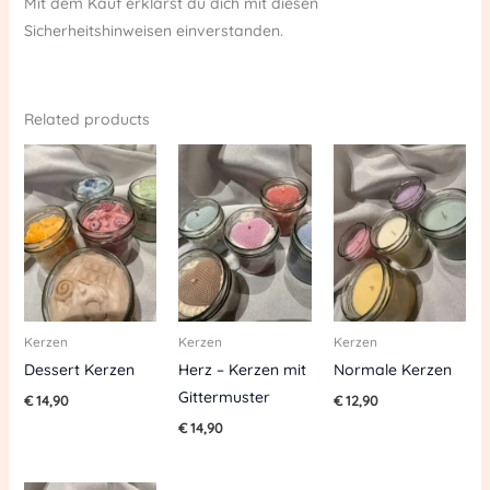
Mit dem Kauf erklärst du dich mit diesen
Sicherheitshinweisen einverstanden.
Related products
Kerzen
Kerzen
Kerzen
Dessert Kerzen
Herz – Kerzen mit
Normale Kerzen
Gittermuster
€
14,90
€
12,90
€
14,90