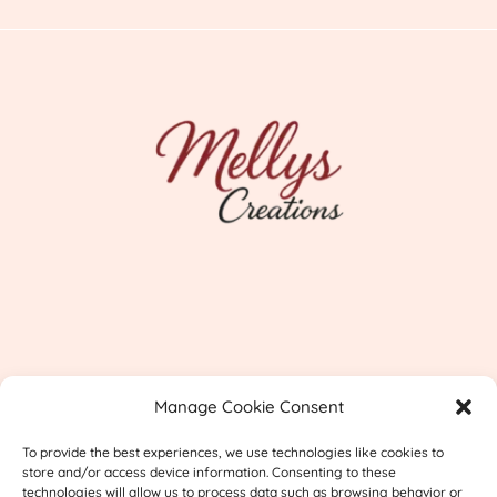
Imprint
Manage Cookie Consent
Shipping & Returns
To provide the best experiences, we use technologies like cookies to
Privacy
store and/or access device information. Consenting to these
technologies will allow us to process data such as browsing behavior or